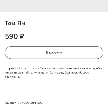
Том Ям
590
₽
В корзину
фирменый соус "Том-Ям", сыр моцарелла, копченая курочка, грибы,
кинза, цедра лайма, кунжут, грибы, перец болгарский, соус
сливочный
На 100г КБЖУ:208/9/10/22